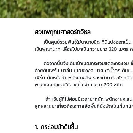
สวนพฤกษศาสตร์ทวีชล
เป็นศูนย์รวมพันธุ์ไม้นานาชนิด ที่นี่แบ่งออกเป็น
เป็นพญานาค เลื้อยไปมาเป็นความยาว 320 เมตร ค
ต่อจากนั้นจึงเดินเข้าไปในกระโจมแต่ละกระโจม ซึ
ด้วยต้นเฟิร์น ปาล์ม ไม้ใบต่างๆ นาๆ ใต้น้ำตกเต็
เฟิร์น ต้นหม้อข้าวหม้อแกงลิง รองเท้านารี อโกลนีมา 
พวกแคคตัสและไม้อวบน้ำ จำนวกว่า 200 ชนิด
สำหรับผู้ที่ไม่ค่อยมีเวลามากนัก พนักงานจะแนะนำให
ลูกหลานมาเที่ยวถือโอกาสยึดพื้นที่นั่งพักเป็นที่ปิค
1. กระโจมป่าดิบชื้น