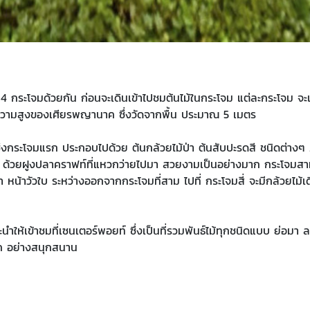
 4 กระโจมด้วยกัน ก่อนจะเดินเข้าไปชมต้นไม้ในกระโจม แต่ละกระโจม จะเ
วามสูงของเศียรพญานาค ซึ่งวัดจากพื้น ประมาณ 5 เมตร
่งกระโจมแรก ประกอบไปด้วย ต้นกล้วยไม้ป่า ต้นสับปะรดสี ชนิดต่างๆ 
มไป ด้วยฝูงปลาคราฟท์ที่แหวกว่ายไปมา สวยงามเป็นอย่างมาก กระโจมสา
หน้าวัวใบ ระหว่างออกจากกระโจมที่สาม ไปที่ กระโจมสี่ จะมีกล้วยไม้เดิ
้เข้าชมที่เซนเตอร์พอยท์ ซึ่งเป็นที่รวมพันธ์ไม้ทุกชนิดแบบ ย่อมา ลง
นิค อย่างสนุกสนาน