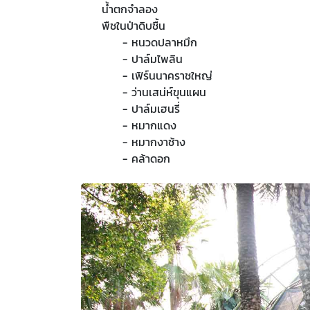
น้ำตกจำลอง
พืชในป่าดิบชื้น
- หนวดปลาหมึก
- ปาล์มไพลิน
- เฟิร์นนาคราชใหญ่
- ว่านเสน่ห์ขุนแผน
- ปาล์มเฮนรี่
- หมากแดง
- หมากงาช้าง
- คล้าดอก