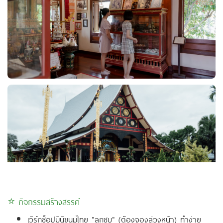
⭐ กิจกรรมสร้างสรรค์
เวิร์กช็อปมินิขนมไทย "ลูกชุบ" (ต้องจองล่วงหน้า) ทำง่าย