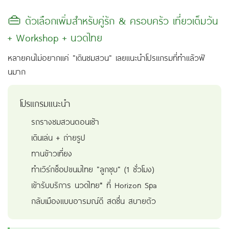
👜 ตัวเลือกเพิ่มสำหรับคู่รัก & ครอบครัว เที่ยวเต็มวัน
+ Workshop + นวดไทย
หลายคนไม่อยากแค่ "เดินชมสวน" เลยแนะนำโปรแกรมที่ทำแล้วฟิ
นมาก
โปรแกรมแนะนำ
รถรางชมสวนตอนเช้า
เดินเล่น + ถ่ายรูป
ทานข้าวเที่ยง
ทำเวิร์กช็อปขนมไทย "ลูกชุบ" (1 ชั่วโมง)
เข้ารับบริการ นวดไทย* ที่ Horizon Spa
กลับเมืองแบบอารมณ์ดี สดชื่น สบายตัว