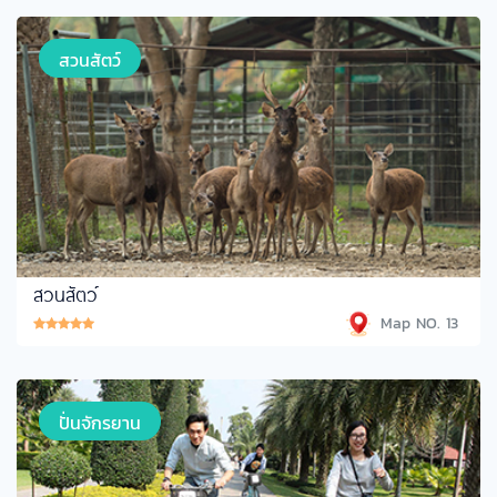
สวนสัตว์
สวนสัตว์
Map NO. 13
ปั่นจักรยาน