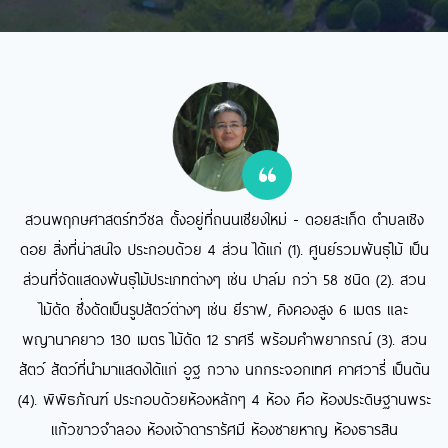
ย
สวนพฤกษศาสตร์ทวีชล ตั้งอยู่ที่ถนนเชียงใหม่ - ดอยสะเก็ด ตำบลเชิง
อก
ดอย สิ่งที่น่าสนใจ ประกอบด้วย 4 ส่วน ได้แก่ (1). ศูนย์รวมพันธุ์ไม้ เป็น
เ
ดิน
ส่วนที่จัดแสดงพันธุ์ไม้ประเภทต่างๆ เช่น ปาล์ม กว่า 58 ชนิด (2). สวน
ว่
รค
ไม้ดัด ซึ่งดัดเป็นรูปสัตว์ต่างๆ เช่น ยีราฟ, คิงคองสูง 6 เมตร และ
ไ
พญานาคยาว 130 เมตร ไม้ดัด 12 ราศรี พร้อมคำพยากรณ์ (3). สวน
สัตว์ สัตว์ที่นำมาแสดงได้แก่ อูฐ กวาง นกกระจอกเทศ คาศวารี่ เป็นต้น
(4). พิพิธภัณฑ์ ประกอบด้วยห้องหลักๆ 4 ห้อง คือ ห้องประดิษฐานพระ
แก้วขาวจำลอง ห้องเจ้าดารารัศมี ห้องชายหาญ ห้องธารสิน