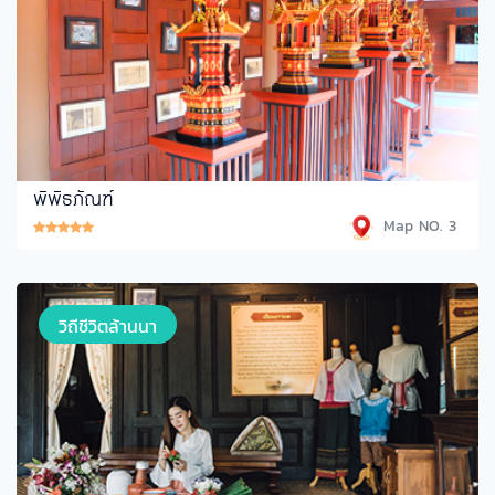
พิพิธภัณฑ์
Map NO. 3
วิถีชีวิตล้านนา