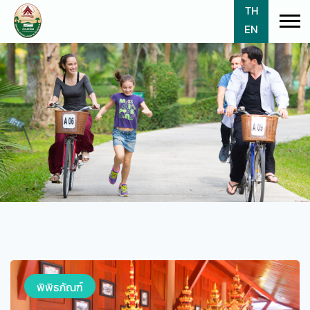
TH
EN
พิพิธภัณฑ์